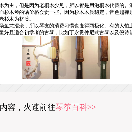
木为主，但是因为老桐木少见，所以都是用泡桐木代替的。
而杉木琴的话价格会贵一些。因为杉木木质稳定，音色越弹
老杉木为材质。
场鱼龙混杂，所以琴友的消费习惯也变得两极化。有的人怕
量好且适合初学者的古琴，比如丁永贵仲尼式古琴以及倪诗
内容，火速前往
琴筝百科>>