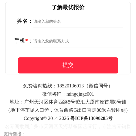
了解最优报价
姓名：
手机
*
：
提交
免费咨询热线：
18520136913
（微信同号）
微信咨询：mingqinge001
地址：广州天河区体育西路5号骏汇大厦南座首层8号铺
（地下停车场入口旁，体育西路G出口直走80米右转即到）
Copyright© 2014-2026
粤ICP备13090285号
名琴阁隶属广州市天河区天河琴筝国艺琴行，专注古琴销售
友情链接：