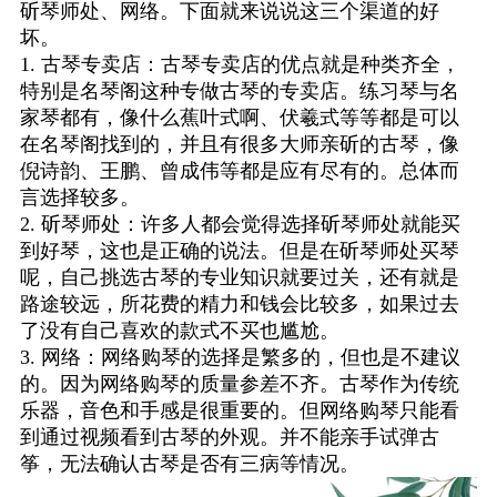
斫琴师处、网络。下面就来说说这三个渠道的好
坏。
1. 古琴专卖店：古琴专卖店的优点就是种类齐全，
特别是名琴阁这种专做古琴的专卖店。练习琴与名
家琴都有，像什么蕉叶式啊、伏羲式等等都是可以
在名琴阁找到的，并且有很多大师亲斫的古琴，像
倪诗韵、王鹏、曾成伟等都是应有尽有的。总体而
言选择较多。
2. 斫琴师处：许多人都会觉得选择斫琴师处就能买
到好琴，这也是正确的说法。但是在斫琴师处买琴
呢，自己挑选古琴的专业知识就要过关，还有就是
路途较远，所花费的精力和钱会比较多，如果过去
了没有自己喜欢的款式不买也尴尬。
3. 网络：网络购琴的选择是繁多的，但也是不建议
的。因为网络购琴的质量参差不齐。古琴作为传统
乐器，音色和手感是很重要的。但网络购琴只能看
到通过视频看到古琴的外观。并不能亲手试弹古
筝，无法确认古琴是否有三病等情况。