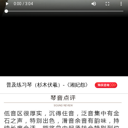
普及练习琴（杉木伏羲）-《湘妃怨》